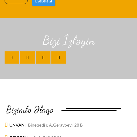
Səbətə at
Bizi İzləyin
Bizimlə Əlaqə
ÜNVAN:
Binəqədi r. A.Geraybeyli 28 B