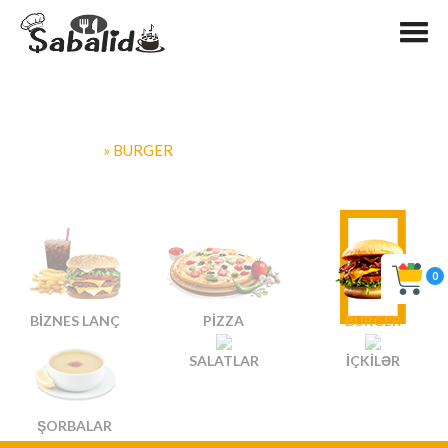
SABALID.AZ
» BURGER
0
BIZNES LANÇ
PIZZA
BURGER
SALATLAR
İÇKILƏR
ŞORBALAR