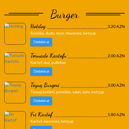
Burger
Hotdog
3.20 AZN
Sosiska, duzlu xiyar, mayonez, ketçup
Səbətə at
Tornado Kartofu
2.00 AZN
Kartof, duz, pulbibər
Səbətə at
Toyuq Burgeri
3.00 AZN
Toyuq kotleti, pomidor, salat, kahı, ketçup
Səbətə at
Fri Kartof
1.80 AZN
Kartof, mayonez, ketçup