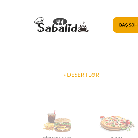
BAŞ SƏH
SABALID.AZ
» DESERTLƏR