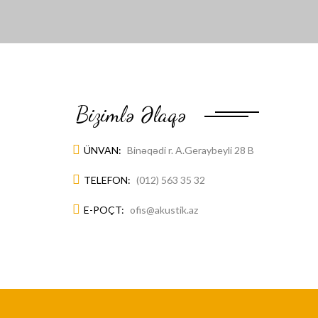
Bizimlə Əlaqə
ÜNVAN:
Binəqədi r. A.Geraybeyli 28 B
TELEFON:
(012) 563 35 32
E-POÇT:
ofis@akustik.az