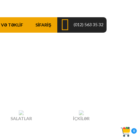
(012) 563 35 32
 VƏ TƏKLIF
SIFARIŞ
SALATLAR
İÇKILƏR
0