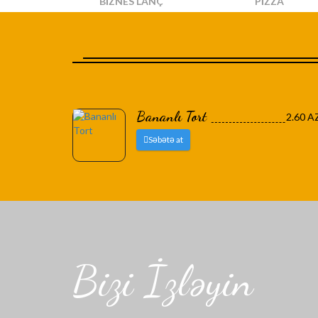
BIZNES LANÇ
PIZZA
Bananlı Tort
2.60 A
Səbətə at
Bizi İzləyin