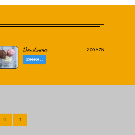
Dondurma
2.00 AZN
Səbətə at