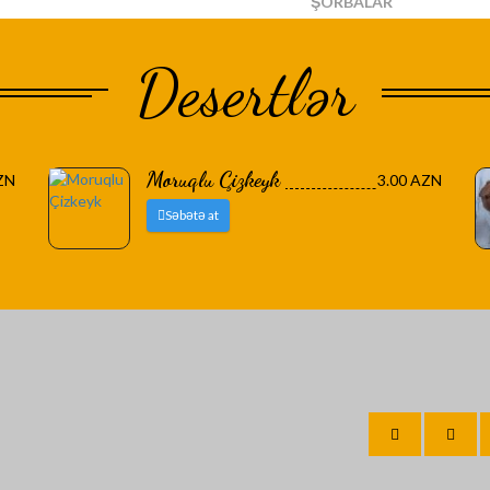
ŞORBALAR
Desertlər
Moruqlu Çizkeyk
ZN
3.00 AZN
Səbətə at