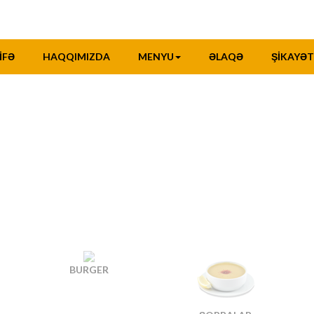
İFƏ
HAQQIMIZDA
MENYU
ƏLAQƏ
ŞIKAYƏT
BURGER