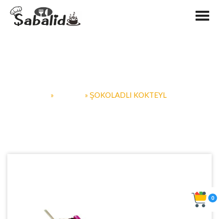
Şokoladlı kokteyl
SABALID.AZ
»
İÇKILƏR
» ŞOKOLADLI KOKTEYL
0