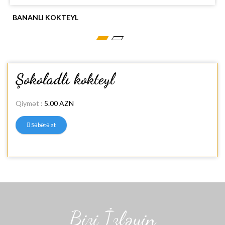
BANANLI KOKTEYL
Şokoladlı kokteyl
Qiymət :
5.00 AZN
Səbətə at
Bizi İzləyin