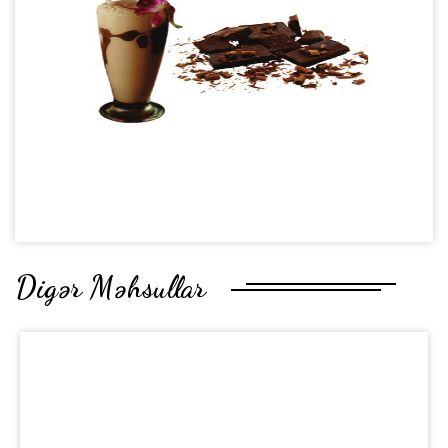
Digər Məhsullar