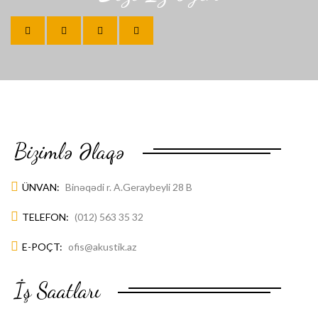
Bizimlə Əlaqə
ÜNVAN:
Binəqədi r. A.Geraybeyli 28 B
TELEFON:
(012) 563 35 32
E-POÇT:
ofis@akustik.az
İş Saatları