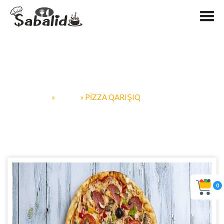
Pizza Qarışıq
SABALID.AZ
»
PIZZA
» PIZZA QARIŞIQ
0