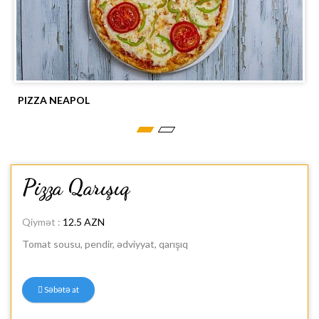
PIZZA NEAPOL
Pizza Qarışıq
Qiymət :
12.5 AZN
Tomat sousu, pendir, ədviyyat, qarışıq
Səbətə at