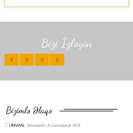
Bizi İzləyin
Bizimlə Əlaqə
ÜNVAN:
Binəqədi r. A.Geraybeyli 28 B